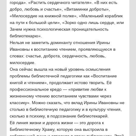
города». «Растить сердечного читателя». «В них есть
добро, любовь и счастье», «Витаминки доброты»,
«Милосердие на книжной полке», «Маленький кораблик
на пути к большой цели», «Зорко одно лишь сердце, или
Зачем нужна психологическая проницательность
библиотекарю».
Нельзя не заметить доминанту отношения Ирины
Ивановны к воспитанию чтением, проявляющуюся в
словах: счастье, доброта, сердечность, любовь,
милосердие.
Она сейчас вышла на новый уровень осмысления
проблемы библиотечной педагогики как «Воспитание
книгой и чтением», продолжает истово творить. Её
профессиональное кредо — «привитие любви к
жизненному чтению воспитанием чувствами через
классику». Можно сказать, что вклад Ирины Ивановны не
столько в библиотечную педагогику и в культуру чтения,
сколько в психику, в подсознание библиотекарей.
Её линия жизни и дорога жизни — это дорога к
Библиотечному Храму, которую она выстроила в
собственной душе и отразила в своих публикациях. Этой