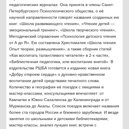
педагогических журналах. Она принята в члены Санкт-
Петербургского Психологического общества, о её
научной направленности говорят названия созданных ею
книг: «Школа развивающего чтения», «Чтение детей —
эмоциональный тренинг», «Школа творческого чтения»,
Методический справочник «Психология детского чтения
от А до Я». Ею составлена Хрестоматия «Школа чтения.
Опыт теории, размышления», а также сборник статей
«Как воспитать талантливого читателя» в 2-х частях,
«Библиотечная педагогика, или воспитание книгой». В
издательстве РШБА готовится к изданию новая книга
«Добру откроем сердце» о духовно-нравственном
воспитании детей средствами печатного слова.
Количество и география её поездок с лекциями и
мастер-классами, консультациями впечатляет: от
Камчатки и Южно-Сахалинска до Калининграда и от
Мурманска до Анапы. Список поездок включает названия
более ста городов России и ближнего зарубежья. И везде
занятия со школьными и детскими библиотекарями,
мастер-классы, анализ лучших книг, встречи с