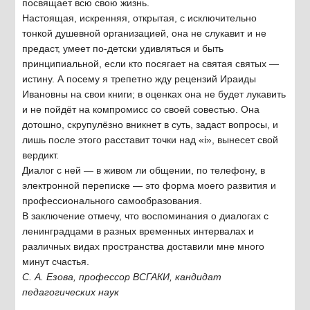
посвящает всю свою жизнь.
Настоящая, искренняя, открытая, с исключительно
тонкой душевной организацией, она не слукавит и не
предаст, умеет по-детски удивляться и быть
принципиальной, если кто посягает на святая святых —
истину. А посему я трепетно жду рецензий Ираиды
Ивановны на свои книги; в оценках она не будет лукавить
и не пойдёт на компромисс со своей совестью. Она
дотошно, скрупулёзно вникнет в суть, задаст вопросы, и
лишь после этого расставит точки над «i», вынесет свой
вердикт.
Диалог с ней — в живом ли общении, по телефону, в
электронной переписке — это форма моего развития и
профессионального самообразования.
В заключение отмечу, что воспоминания о диалогах с
ленинградцами в разных временных интервалах и
различных видах пространства доставили мне много
минут счастья.
С. А. Езова, профессор ВСГАКИ, кандидат
педагогических наук