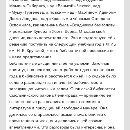
Мамина-Сибиряка, над «Ванькой» Чехова, над
«Муму»Тургенева, а позже — над «Мартином Иденом»
Джека Лондона, над «Красным и чёрным» Стендаля.
Вспомнила, как увлечена была «Всадником без головы»
и романами Купера и Жюля Верна. Отыскав свой
дневник, вновь перечитала его. Это и подтолкнуло её к
решению поступить на следующий учебный год в ЛГИБ
им. Н. К. Крупской, хотя о библиотечной профессии не
имела представления.
Библиотечные дисциплины её не увлекли. Закончив
институт, она решила, что отработает два положенных
года в библиотеке и расстанется с ней. Но судьбе было
велено распорядиться иначе. Её рабочее место —
заведующая читальным залом Юношеской библиотеки
Смольнинского района Ленинграда — приманило её
возможностью разговаривать с посетителями о
литературе в присущей ей свободной манере. Она
делилась со старшеклассниками впечатлениями о
прочитанных книгах, они делились с ней своими
впечатлениями. Эти разговоры были интересны, и она