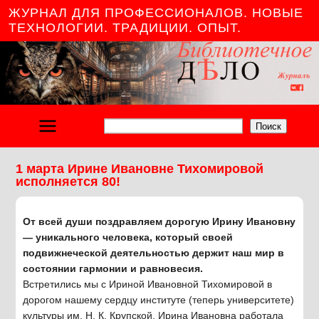
ЖУРНАЛ ДЛЯ ПРОФЕССИОНАЛОВ. НОВЫЕ
ТЕХНОЛОГИИ. ТРАДИЦИИ. ОПЫТ.
Поиск
1 марта Ирине Ивановне Тихомировой
исполняется 80!
От всей души поздравляем дорогую Ирину Ивановну
— уникального человека, который своей
подвижнеческой деятельностью держит наш мир в
состоянии гармонии и равновесия.
Встретились мы с Ириной Ивановной Тихомировой в
дорогом нашему сердцу институте (теперь университете)
культуры им. Н. К. Крупской. Ирина Ивановна работала