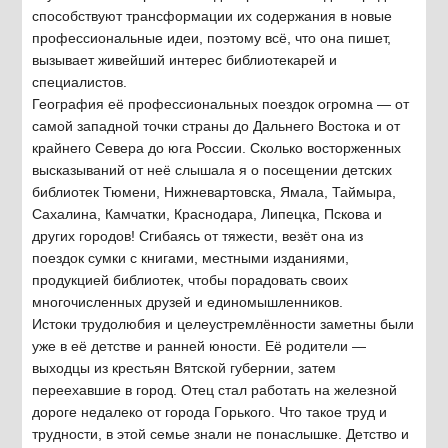
способствуют трансформации их содержания в новые
профессиональные идеи, поэтому всё, что она пишет,
вызывает живейший интерес библиотекарей и
специалистов.
География её профессиональных поездок огромна — от
самой западной точки страны до Дальнего Востока и от
крайнего Севера до юга России. Сколько восторженных
высказываний от неё слышала я о посещении детских
библиотек Тюмени, Нижневартовска, Ямала, Таймыра,
Сахалина, Камчатки, Краснодара, Липецка, Пскова и
других городов! Сгибаясь от тяжести, везёт она из
поездок сумки с книгами, местными изданиями,
продукцией библиотек, чтобы порадовать своих
многочисленных друзей и единомышленников.
Истоки трудолюбия и целеустремлённости заметны были
уже в её детстве и ранней юности. Её родители —
выходцы из крестьян Вятской губернии, затем
переехавшие в город. Отец стал работать на железной
дороге недалеко от города Горького. Что такое труд и
трудности, в этой семье знали не понаслышке. Детство и