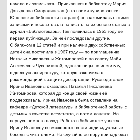
начала их записывать. Приехавшая в библиотеку Мария
Давыдовна Смородинская (в то время курировавшая
Юношеские библиотеки в стране) познакомилась с этими
записями и посоветовала написать на их основе статью в
журнал «Библиотекарь». Так появилась в 1963 году её
первая публикация. За ней последовали другие.
С багажом в 12 статей и при наличии двух собственных
детей она поступила в 1967 году — по приглашению
Натальи Николаевны Житомировой и по совету Майи
Алексеевны Чусовитиной, однокашницы по институту, —
в дневную аспирантуру, которую закончила с
рекомендацией к защите диссертации. Руководителем
Ирины Ивановны оказалась Наталья Николаевна
Житомирова, которая до конца своей жизни её
поддерживала. Ирина Ивановна была оставлена на
кафедре «Детской литературы и библиотечной работы с
детьми» в качестве ассистента, а потом доцента. Но
вернусь немного назад. Работа в библиотеке увлекла
Ирину Ивановну возможностью вести индивидуальные
беседы с читателями. Не случайно её перу принадлежат