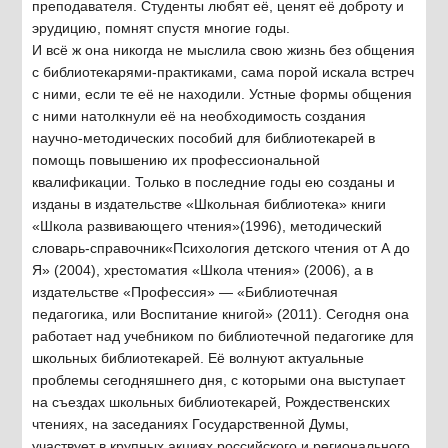
преподавателя. Студенты любят её, ценят её доброту и
эрудицию, помнят спустя многие годы.
И всё ж она никогда не мыслила свою жизнь без общения
с библиотекарями-практиками, сама порой искала встреч
с ними, если те её не находили. Устные формы общения
с ними натолкнули её на необходимость создания
научно-методических пособий для библиотекарей в
помощь повышению их профессиональной
квалификации. Только в последние годы ею созданы и
изданы в издательстве «Школьная библиотека» книги
«Школа развивающего чтения»(1996), методический
словарь-справочник«Психология детского чтения от А до
Я» (2004), хрестоматия «Школа чтения» (2006), а в
издательстве «Профессия» — «Библиотечная
педагогика, или Воспитание книгой» (2011). Сегодня она
работает над учебником по библиотечной педагогике для
школьных библиотекарей. Её волнуют актуальные
проблемы сегодняшнего дня, с которыми она выступает
на съездах школьных библиотекарей, Рождественских
чтениях, на заседаниях Государственной Думы,
участвует в крупных акциях российского и регионального