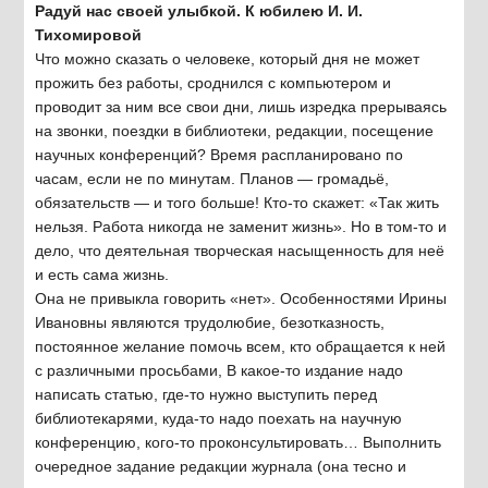
Радуй нас своей улыбкой. К юбилею И. И.
Тихомировой
Что можно сказать о человеке, который дня не может
прожить без работы, сроднился с компьютером и
проводит за ним все свои дни, лишь изредка прерываясь
на звонки, поездки в библиотеки, редакции, посещение
научных конференций? Время распланировано по
часам, если не по минутам. Планов — громадьё,
обязательств — и того больше! Кто-то скажет: «Так жить
нельзя. Работа никогда не заменит жизнь». Но в том-то и
дело, что деятельная творческая насыщенность для неё
и есть сама жизнь.
Она не привыкла говорить «нет». Особенностями Ирины
Ивановны являются трудолюбие, безотказность,
постоянное желание помочь всем, кто обращается к ней
с различными просьбами, В какое-то издание надо
написать статью, где-то нужно выступить перед
библиотекарями, куда-то надо поехать на научную
конференцию, кого-то проконсультировать… Выполнить
очередное задание редакции журнала (она тесно и