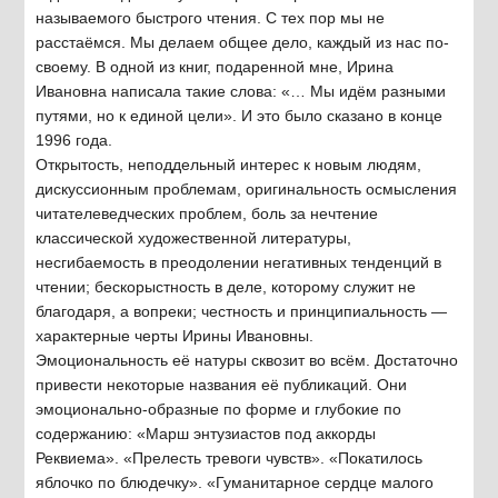
называемого быстрого чтения. С тех пор мы не
расстаёмся. Мы делаем общее дело, каждый из нас по-
своему. В одной из книг, подаренной мне, Ирина
Ивановна написала такие слова: «… Мы идём разными
путями, но к единой цели». И это было сказано в конце
1996 года.
Открытость, неподдельный интерес к новым людям,
дискуссионным проблемам, оригинальность осмысления
читателеведческих проблем, боль за нечтение
классической художественной литературы,
несгибаемость в преодолении негативных тенденций в
чтении; бескорыстность в деле, которому служит не
благодаря, а вопреки; честность и принципиальность —
характерные черты Ирины Ивановны.
Эмоциональность её натуры сквозит во всём. Достаточно
привести некоторые названия её публикаций. Они
эмоционально-образные по форме и глубокие по
содержанию: «Марш энтузиастов под аккорды
Реквиема». «Прелесть тревоги чувств». «Покатилось
яблочко по блюдечку». «Гуманитарное сердце малого