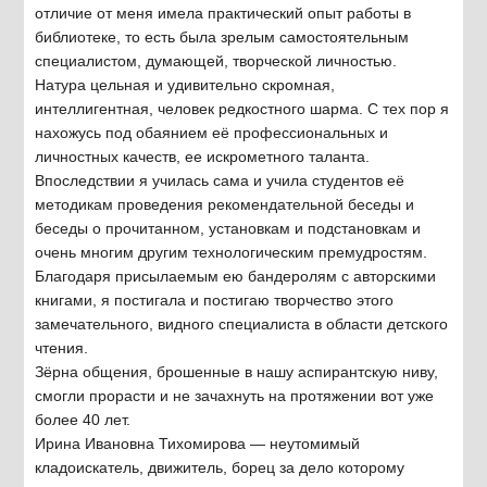
отличие от меня имела практический опыт работы в
библиотеке, то есть была зрелым самостоятельным
специалистом, думающей, творческой личностью.
Натура цельная и удивительно скромная,
интеллигентная, человек редкостного шарма. С тех пор я
нахожусь под обаянием её профессиональных и
личностных качеств, ее искрометного таланта.
Впоследствии я училась сама и учила студентов её
методикам проведения рекомендательной беседы и
беседы о прочитанном, установкам и подстановкам и
очень многим другим технологическим премудростям.
Благодаря присылаемым ею бандеролям с авторскими
книгами, я постигала и постигаю творчество этого
замечательного, видного специалиста в области детского
чтения.
Зёрна общения, брошенные в нашу аспирантскую ниву,
смогли прорасти и не зачахнуть на протяжении вот уже
более 40 лет.
Ирина Ивановна Тихомирова — неутомимый
кладоискатель, движитель, борец за дело которому