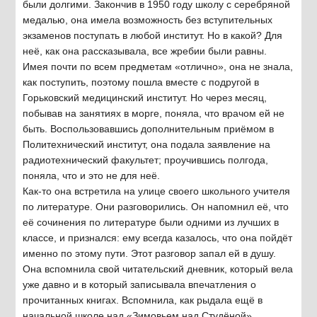
были долгими. Закончив в 1950 году школу с серебряной
медалью, она имела возможность без вступительных
экзаменов поступать в любой институт. Но в какой? Для
неё, как она рассказывала, все жребии были равны.
Имея почти по всем предметам «отлично», она не знала,
как поступить, поэтому пошла вместе с подругой в
Горьковский медицинский институт. Но через месяц,
побывав на занятиях в морге, поняла, что врачом ей не
быть. Воспользовавшись дополнительным приёмом в
Политехнический институт, она подала заявление на
радиотехнический факультет; проучившись полгода,
поняла, что и это не для неё.
Как-то она встретила на улице своего школьного учителя
по литературе. Они разговорились. Он напомнил её, что
её сочинения по литературе были одними из лучших в
классе, и признался: ему всегда казалось, что она пойдёт
именно по этому пути. Этот разговор запал ей в душу.
Она вспомнила свой читательский дневник, который вела
уже давно и в который записывала впечатления о
прочитанных книгах. Вспомнила, как рыдала ещё в
начальной школе над «Зимовьем над Студёной»