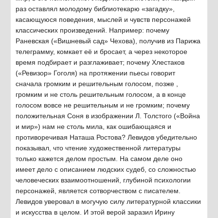
раз оставлял молодому библиотекарю «загадку»,
касающуюся поведения, мыслей и чувств персонажей
классических произведений. Например: почему
Раневская («Вишневый сад» Чехова), получив из Парижа
телеграмму, комкает её и бросает, а через некоторое
время подбирает и разглаживает; почему Хлестаков
(«Ревизор» Гоголя) на протяжении пьесы говорит
сначала громким и решительным голосом, позже ,
громким и не столь решительным голосом, а в конце
голосом вовсе не решительным и не громким; почему
положительная Соня в изображении Л. Толстого («Война
и мир») нам не столь мила, как ошибающаяся и
противоречивая Наташа Ростова? Левидов убедительно
показывал, что чтение художественной литературы
только кажется делом простым. На самом деле оно
имеет дело с описанием людских судеб, со сложностью
человеческих взаимоотношений, глубиной психологии
персонажей, является сотворчеством с писателем.
Левидов уверовал в могучую силу литературной классики
и искусства в целом. И этой верой заразил Ирину