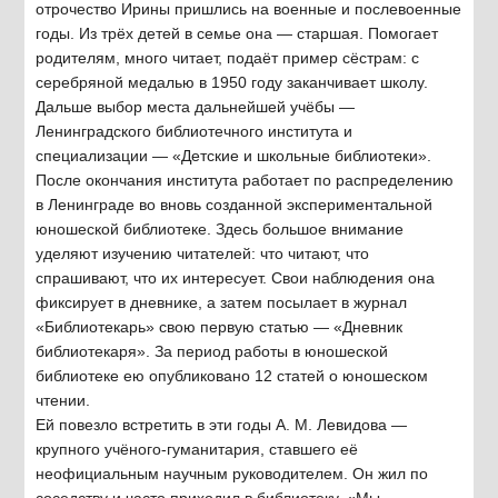
отрочество Ирины пришлись на военные и послевоенные
годы. Из трёх детей в семье она — старшая. Помогает
родителям, много читает, подаёт пример сёстрам: с
серебряной медалью в 1950 году заканчивает школу.
Дальше выбор места дальнейшей учёбы —
Ленинградского библиотечного института и
специализации — «Детские и школьные библиотеки».
После окончания института работает по распределению
в Ленинграде во вновь созданной экспериментальной
юношеской библиотеке. Здесь большое внимание
уделяют изучению читателей: что читают, что
спрашивают, что их интересует. Свои наблюдения она
фиксирует в дневнике, а затем посылает в журнал
«Библиотекарь» свою первую статью — «Дневник
библиотекаря». За период работы в юношеской
библиотеке ею опубликовано 12 статей о юношеском
чтении.
Ей повезло встретить в эти годы А. М. Левидова —
крупного учёного-гуманитария, ставшего её
неофициальным научным руководителем. Он жил по
соседству и часто приходил в библиотеку. «Мы