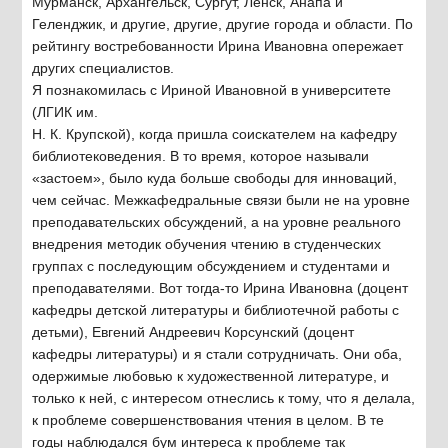
Мурманск, Архангельск, Сургут, Ленск, Анапа и
Геленджик, и другие, другие, другие города и области. По
рейтингу востребованности Ирина Ивановна опережает
других специалистов.
Я познакомилась с Ириной Ивановной в университете
(ЛГИК им.
Н. К. Крупской), когда пришла соискателем на кафедру
библиотековедения. В то время, которое называли
«застоем», было куда больше свободы для инноваций,
чем сейчас. Межкафедральные связи были не на уровне
преподавательских обсуждений, а на уровне реального
внедрения методик обучения чтению в студенческих
группах с последующим обсуждением и студентами и
преподавателями. Вот тогда-то Ирина Ивановна (доцент
кафедры детской литературы и библиотечной работы с
детьми), Евгений Андреевич Корсунский (доцент
кафедры литературы) и я стали сотрудничать. Они оба,
одержимые любовью к художественной литературе, и
только к ней, с интересом отнеслись к тому, что я делала,
к проблеме совершенствования чтения в целом. В те
годы наблюдался бум интереса к проблеме так