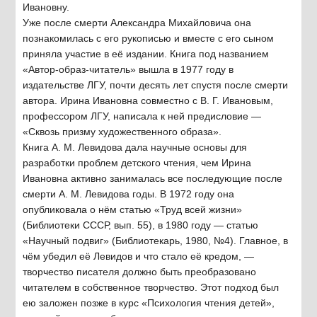
Ивановну.
Уже после смерти Александра Михайловича она
познакомилась с его рукописью и вместе с его сыном
приняла участие в её издании. Книга под названием
«Автор-образ-читатель» вышла в 1977 году в
издательстве ЛГУ, почти десять лет спустя после смерти
автора. Ирина Ивановна совместно с В. Г. Ивановым,
профессором ЛГУ, написала к ней предисловие —
«Сквозь призму художественного образа».
Книга А. М. Левидова дала научные основы для
разработки проблем детского чтения, чем Ирина
Ивановна активно занималась все последующие после
смерти А. М. Левидова годы. В 1972 году она
опубликовала о нём статью «Труд всей жизни»
(Библиотеки СССР, вып. 55), в 1980 году — статью
«Научный подвиг» (Библиотекарь, 1980, №4). Главное, в
чём убедил её Левидов и что стало её кредом, —
творчество писателя должно быть преобразовано
читателем в собственное творчество. Этот подход был
ею заложен позже в курс «Психология чтения детей»,