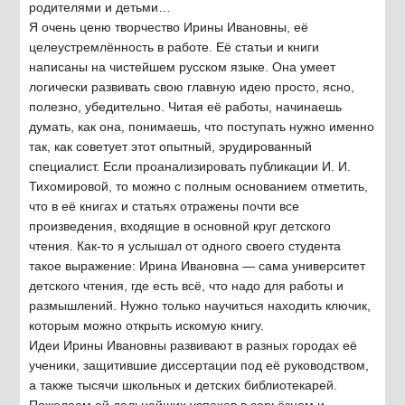
родителями и детьми…
Я очень ценю творчество Ирины Ивановны, её
целеустремлённость в работе. Её статьи и книги
написаны на чистейшем русском языке. Она умеет
логически развивать свою главную идею просто, ясно,
полезно, убедительно. Читая её работы, начинаешь
думать, как она, понимаешь, что поступать нужно именно
так, как советует этот опытный, эрудированный
специалист. Если проанализировать публикации И. И.
Тихомировой, то можно с полным основанием отметить,
что в её книгах и статьях отражены почти все
произведения, входящие в основной круг детского
чтения. Как-то я услышал от одного своего студента
такое выражение: Ирина Ивановна — сама университет
детского чтения, где есть всё, что надо для работы и
размышлений. Нужно только научиться находить ключик,
которым можно открыть искомую книгу.
Идеи Ирины Ивановны развивают в разных городах её
ученики, защитившие диссертации под её руководством,
а также тысячи школьных и детских библиотекарей.
Пожелаем ей дальнейших успехов в серьёзном и