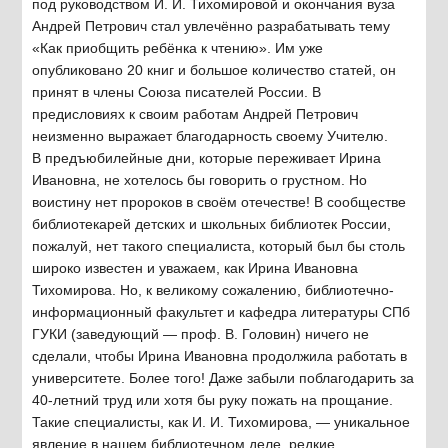
под руководством И. И. Тихомировой и окончания вуза
Андрей Петрович стал увлечённо разрабатывать тему
«Как приобщить ребёнка к чтению». Им уже
опубликовано 20 книг и большое количество статей, он
принят в члены Союза писателей России. В
предисловиях к своим работам Андрей Петрович
неизменно выражает благодарность своему Учителю.
В предъюбилейные дни, которые переживает Ирина
Ивановна, не хотелось бы говорить о грустном. Но
воистину нет пророков в своём отечестве! В сообществе
библиотекарей детских и школьных библиотек России,
пожалуй, нет такого специалиста, который был бы столь
широко известен и уважаем, как Ирина Ивановна
Тихомирова. Но, к великому сожалению, библиотечно-
информационный факультет и кафедра литературы СПб
ГУКИ (заведующий — проф. В. Головин) ничего не
сделали, чтобы Ирина Ивановна продолжила работать в
университете. Более того! Даже забыли поблагодарить за
40-летний труд или хотя бы руку пожать на прощание.
Такие специалисты, как И. И. Тихомирова, — уникальное
явление в нашем библиотечном деле, редкие