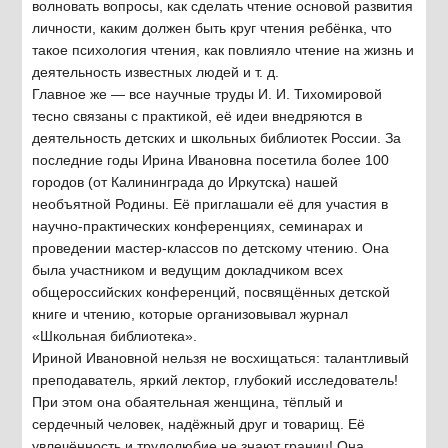
волновать вопросы, как сделать чтение основой развития
личности, каким должен быть круг чтения ребёнка, что
такое психология чтения, как повлияло чтение на жизнь и
деятельность известных людей и т. д.
Главное же — все научные труды И. И. Тихомировой
тесно связаны с практикой, её идеи внедряются в
деятельность детских и школьных библиотек России. За
последние годы Ирина Ивановна посетила более 100
городов (от Калининграда до Иркутска) нашей
необъятной Родины. Её приглашали её для участия в
научно-практических конференциях, семинарах и
проведении мастер-классов по детскому чтению. Она
была участником и ведущим докладчиком всех
общероссийских конференций, посвящённых детской
книге и чтению, которые организовывал журнал
«Школьная библиотека».
Ириной Ивановной нельзя не восхищаться: талантливый
преподаватель, яркий лектор, глубокий исследователь!
При этом она обаятельная женщина, тёплый и
сердечный человек, надёжный друг и товарищ. Её
увлечённость и трудолюбие не знают границ! Она