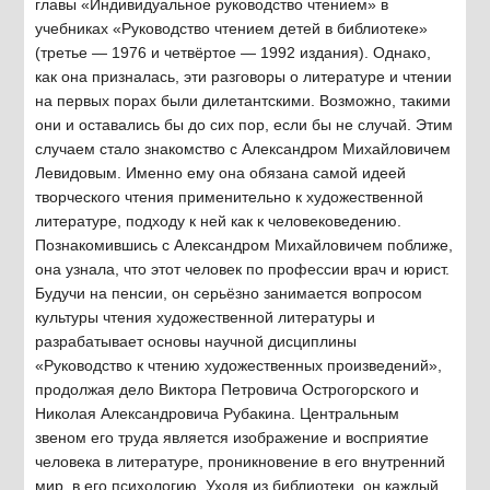
главы «Индивидуальное руководство чтением» в
учебниках «Руководство чтением детей в библиотеке»
(третье — 1976 и четвёртое — 1992 издания). Однако,
как она призналась, эти разговоры о литературе и чтении
на первых порах были дилетантскими. Возможно, такими
они и оставались бы до сих пор, если бы не случай. Этим
случаем стало знакомство с Александром Михайловичем
Левидовым. Именно ему она обязана самой идеей
творческого чтения применительно к художественной
литературе, подходу к ней как к человековедению.
Познакомившись с Александром Михайловичем поближе,
она узнала, что этот человек по профессии врач и юрист.
Будучи на пенсии, он серьёзно занимается вопросом
культуры чтения художественной литературы и
разрабатывает основы научной дисциплины
«Руководство к чтению художественных произведений»,
продолжая дело Виктора Петровича Острогорского и
Николая Александровича Рубакина. Центральным
звеном его труда является изображение и восприятие
человека в литературе, проникновение в его внутренний
мир, в его психологию. Уходя из библиотеки, он каждый