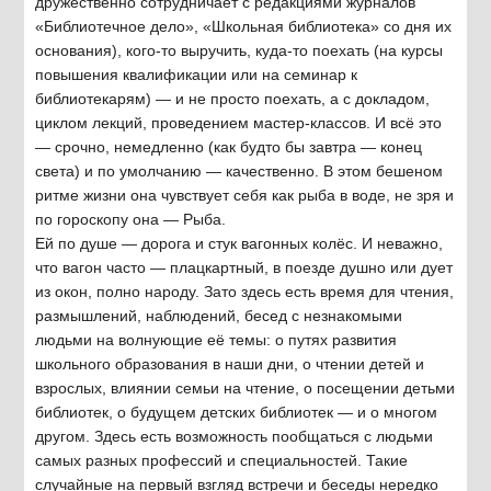
дружественно сотрудничает с редакциями журналов
«Библиотечное дело», «Школьная библиотека» со дня их
основания), кого-то выручить, куда-то поехать (на курсы
повышения квалификации или на семинар к
библиотекарям) — и не просто поехать, а с докладом,
циклом лекций, проведением мастер-классов. И всё это
— срочно, немедленно (как будто бы завтра — конец
света) и по умолчанию — качественно. В этом бешеном
ритме жизни она чувствует себя как рыба в воде, не зря и
по гороскопу она — Рыба.
Ей по душе — дорога и стук вагонных колёс. И неважно,
что вагон часто — плацкартный, в поезде душно или дует
из окон, полно народу. Зато здесь есть время для чтения,
размышлений, наблюдений, бесед с незнакомыми
людьми на волнующие её темы: о путях развития
школьного образования в наши дни, о чтении детей и
взрослых, влиянии семьи на чтение, о посещении детьми
библиотек, о будущем детских библиотек — и о многом
другом. Здесь есть возможность пообщаться с людьми
самых разных профессий и специальностей. Такие
случайные на первый взгляд встречи и беседы нередко