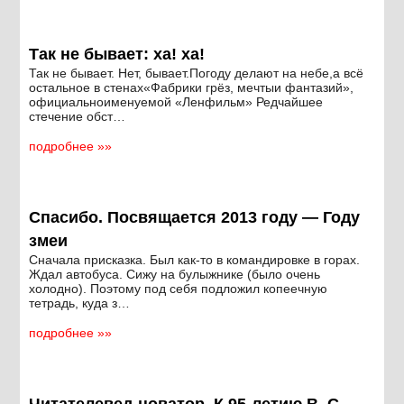
Так не бывает: ха! ха!
Так не бывает. Нет, бывает.Погоду делают на небе,а всё
остальное в стенах«Фабрики грёз, мечтыи фантазий»,
официальноименуемой «Ленфильм» Редчайшее
стечение обст…
подробнее »»
Спасибо. Посвящается 2013 году — Году
змеи
Сначала присказка. Был как-то в командировке в горах.
Ждал автобуса. Сижу на булыжнике (было очень
холодно). Поэтому под себя подложил копеечную
тетрадь, куда з…
подробнее »»
Читателевед-новатор. К 95-летию В. С.